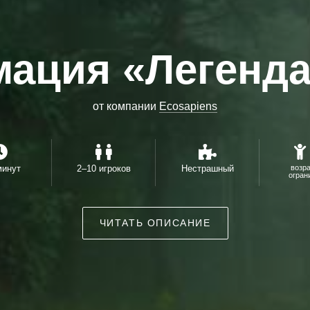
мация «Легенда
от компании
Ecosapiens
минут
2–10 игроков
Нестрашный
возр
огран
ЧИТАТЬ ОПИСАНИЕ