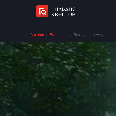
Главная
Ecosapiens
Легенда про Ауку