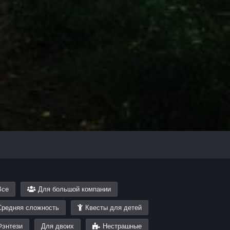
Все
Для большой компании
Средняя сложность
Квесты для детей
Фэнтези
Для двоих
Нестрашные