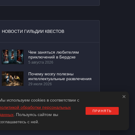
НОВОСТИ ГИЛЬДИИ КВЕСТОВ
Чем заняться любителям
приключений в Бердске
5 августа 2026
Почему мозгу полезны
интеллектуальные развлечения
29 июля 2026
×
Развлечения Бердска для тех,
Мы используем cookies в соответствии с
кто любит думать
22 июля 2026
политикой обработки персональных
ПРИНЯТЬ
данных
. Пользуясь сайтом вы
Как научиться быстрее
соглашаетесь с ней.
находить решения
17 июня 2026