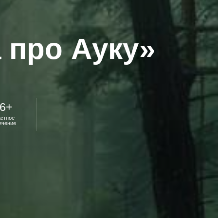
 про Ауку»
6+
астное
ичение